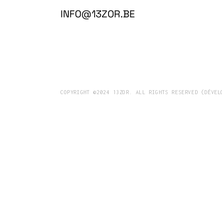
INFO@13ZOR.BE
COPYRIGHT ©2024 13ZOR. ALL RIGHTS RESERVED (DÉVEL