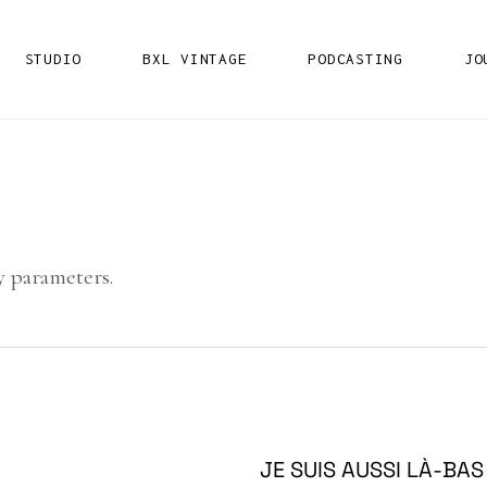
PROJET EN CRÉATION
STUDIO
BXL VINTAGE
PODCASTING
JO
LE POUVOIR DE LA VO
PROJET EN CRÉATION
LE POUVOIR DE LA VO
y parameters.
JE SUIS AUSSI LÀ-BAS