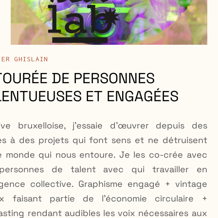
F
E
R
G
H
I
S
L
A
I
N
P
E
R
S
O
N
N
E
S
T
O
U
R
É
E
D
E
L
E
N
T
U
E
U
S
E
S
E
N
G
A
G
É
E
S
E
T
ive bruxelloise, j’essaie d’œuvrer depuis des
s à des projets qui font sens et ne détruisent
e monde qui nous entoure. Je les co-crée avec
personnes de talent avec qui travailler en
ligence collective. Graphisme engagé + vintage
x faisant partie de l’économie circulaire +
sting rendant audibles les voix nécessaires aux
s de conscience sociétales, …