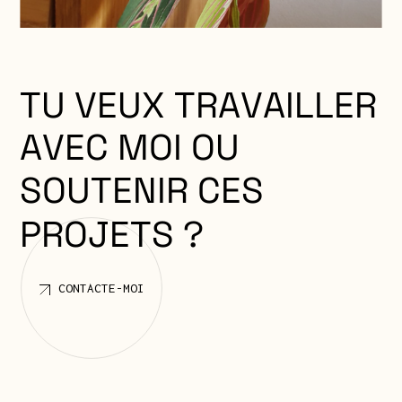
T
R
A
V
A
I
L
L
E
R
V
E
U
X
T
U
A
V
E
C
M
O
I
O
U
S
O
U
T
E
N
I
R
C
E
S
P
R
O
J
E
T
S
?
CONTACTE-MOI