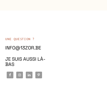
UNE QUESTION ?
INFO@13ZOR.BE
JE SUIS AUSSI LÀ-
BAS
COPYRIGHT ©2024 13ZOR. ALL RIGHTS RESERVED (DÉVELOPPEUR WEB :
THIBAUT PIQUET).