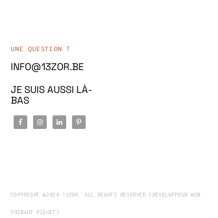
UNE QUESTION ?
INFO@13ZOR.BE
JE SUIS AUSSI LÀ-
BAS
COPYRIGHT ©2024 13ZOR. ALL RIGHTS RESERVED (DÉVELOPPEUR WEB :
THIBAUT PIQUET).