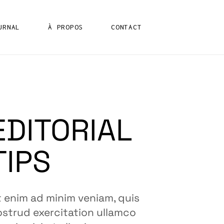
URNAL
À PROPOS
CONTACT
IX
IX
EDITORIAL
TIPS
t enim ad minim veniam, quis
ostrud exercitation ullamco