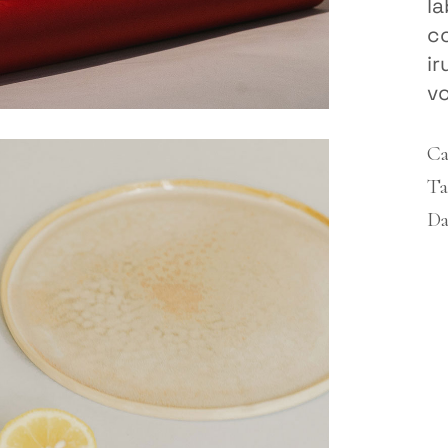
la
c
ir
vo
Ca
Ta
Da