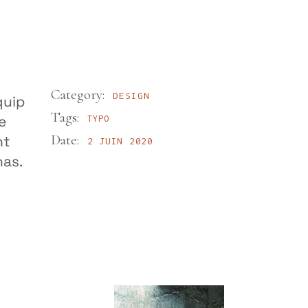
Category:
DESIGN
quip
Tags:
e
TYPO
Date:
nt
2 JUIN 2020
has.