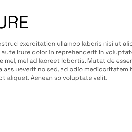
URE
strud exercitation ullamco laboris nisi ut ali
ute irure dolor in reprehenderit in voluptat
e mel, mel ad laoreet lobortis. Mutat de esse
a ass ueverit no sed, ad odio mediocritatem 
uct aliquet. Aenean so voluptate velit.